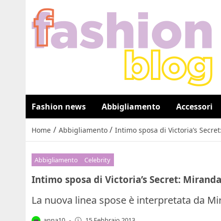
Fashion news
Abbigliamento
Accessori
/
/
Home
Abbigliamento
Intimo sposa di Victoria’s Secre
Abbigliamento
Celebrity
Intimo sposa di Victoria’s Secret: Miranda
La nuova linea spose è interpretata da Mi
anna10
-
15 Febbraio 2013