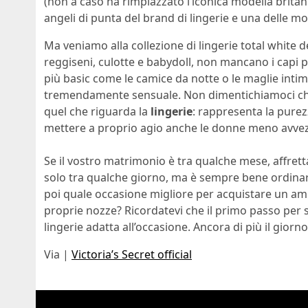
(non a caso ha rimpiazzato l’iconica modella brita
angeli di punta del brand di lingerie e una delle m
Ma veniamo alla collezione di lingerie total white 
reggiseni, culotte e babydoll, non mancano i capi 
più basic come le camice da notte o le maglie intime
tremendamente sensuale. Non dimentichiamoci ch
quel che riguarda la
lingerie
: rappresenta la purez
mettere a proprio agio anche le donne meno avvezz
Se il vostro matrimonio è tra qualche mese, affrettate
solo tra qualche giorno, ma è sempre bene ordinare
poi quale occasione migliore per acquistare un amb
proprie nozze? Ricordatevi che il primo passo per s
lingerie adatta all’occasione. Ancora di più il giorno 
Via |
Victoria’s Secret official