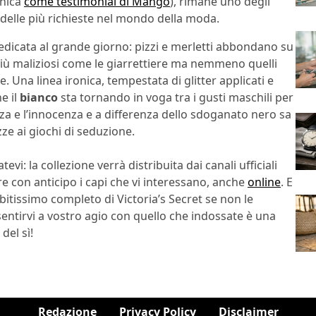
nnica
come testimonial di Mango
), rimane uno degli
odelle più richieste nel mondo della moda.
dedicata al grande giorno: pizzi e merletti abbondano su
più maliziosi come le giarrettiere ma nemmeno quelli
. Una linea ironica, tempestata di glitter applicati e
e il
bianco
sta tornando in voga tra i gusti maschili per
za e l’innocenza e a differenza dello sdoganato nero sa
e ai giochi di seduzione.
vi: la collezione verrà distribuita dai canali ufficiali
 con anticipo i capi che vi interessano, anche
online
. E
itissimo completo di Victoria’s Secret se non le
entirvi a vostro agio con quello che indossate è una
del sì!
Redazione
Privacy Policy
Disclaimer