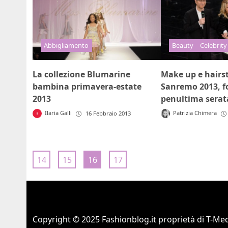
Abbigliamento
Beauty
Celebrity
La collezione Blumarine
Make up e hairst
bambina primavera-estate
Sanremo 2013, fo
2013
penultima serat
Ilaria Galli
Patrizia Chimera
16 Febbraio 2013
14
15
16
17
Copyright © 2025 Fashionblog.it proprietà di T-Medi