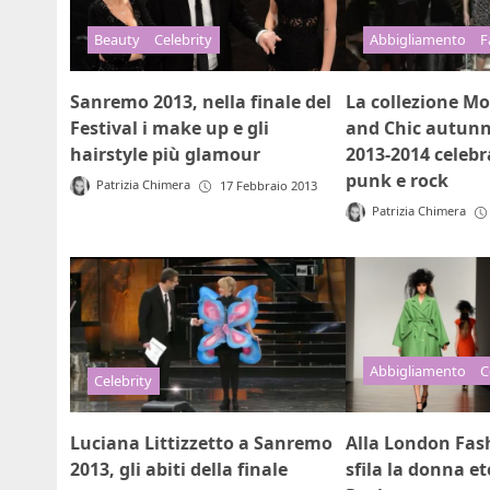
Beauty
Celebrity
Abbigliamento
F
Sanremo 2013, nella finale del
La collezione M
Festival i make up e gli
and Chic autunn
hairstyle più glamour
2013-2014 celebr
punk e rock
Patrizia Chimera
17 Febbraio 2013
Patrizia Chimera
Abbigliamento
C
Celebrity
Luciana Littizzetto a Sanremo
Alla London Fas
2013, gli abiti della finale
sfila la donna et