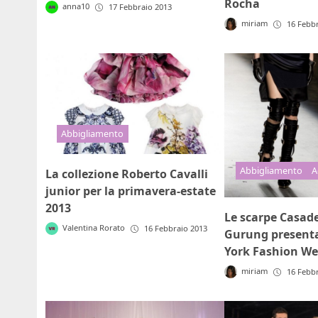
Rocha
anna10
17 Febbraio 2013
miriam
16 Febb
Abbigliamento
Abbigliamento
A
La collezione Roberto Cavalli
junior per la primavera-estate
2013
Le scarpe Casade
Valentina Rorato
16 Febbraio 2013
Gurung presenta
York Fashion We
miriam
16 Febb