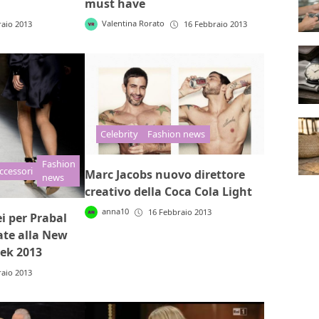
must have
Valentina Rorato
raio 2013
16 Febbraio 2013
Celebrity
Fashion news
Fashion
ccessori
Marc Jacobs nuovo direttore
news
creativo della Coca Cola Light
anna10
16 Febbraio 2013
i per Prabal
te alla New
ek 2013
raio 2013