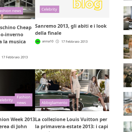
Celebrity
ashion news
Sanremo 2013, gli abiti e i look
oschino Cheap
della finale
o-inverno
a la musica
anna10
17 Febbraio 2013
17 Febbraio 2013
Fashion
elebrity
news
Abbigliamento
hion Week 2013
La collezione Louis Vuitton per
erea di John
la primavera-estate 2013: i capi