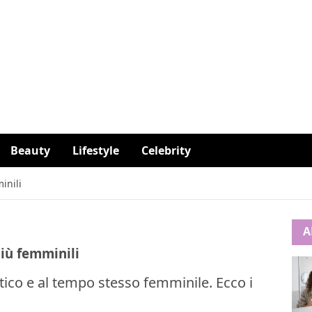
Beauty
Lifestyle
Celebrity
inili
A
più femminili
tico e al tempo stesso femminile. Ecco i