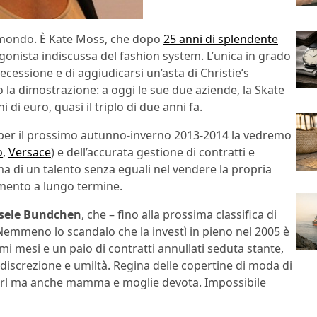
al mondo. È Kate Moss, che dopo
25 anni di splendente
onista indiscussa del fashion system. L’unica in grado
recessione e di aggiudicarsi un’asta di Christie’s
o la dimostrazione: a oggi le sue due aziende, la Skate
 di euro, quasi il triplo di due anni fa.
 per il prossimo autunno-inverno 2013-2014 la vedremo
o
,
Versace
) e dell’accurata gestione di contratti e
 ma di un talento senza eguali nel vendere la propria
imento a lungo termine.
sele Bundchen
, che – fino alla prossima classifica di
Nemmeno lo scandalo che la investì in pieno nel 2005 è
rimi mesi e un paio di contratti annullati seduta stante,
 discrezione e umiltà. Regina delle copertine di moda di
irl ma anche mamma e moglie devota. Impossibile