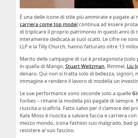
È una delle icone di stile più ammirate e pagate 
carriera come top model
continua ad essere protag
di triplicare il proprio patrimonio in questi anni di 
interamente dedicata ai suoi scatti. Le cifre ne son
LLP e la Tilly Church, hanno fatturato oltre 13 milioni
Merito delle campagne di cui è protagonista (solo
in quella di Mango,
Stuart Weitzman
, Rimmel,
Liu J
denaro. Qui non si tratta solo di bellezza, signori,
immagine e rendere il lavoro di modella un invest
Le sue performance sono seconde solo a quelle
Gi
Forbes – rimane la modella più pagate di sempre. 
riuscita a scalfirla. Fatto salvo per il clamore dei p
Kate Moss è riuscita a salvare faccia e carriera con
mezzo mondo, icona fashion suo malgrado, bad g
resistere al suo fascino.