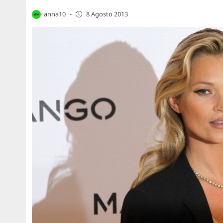
anna10
-
8 Agosto 2013