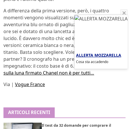
A differenza della prima versione, però, i quattro
momenti vengono visualizzati su un disco di
avventurina blu ornato di pagliuzze, posizionato alle
ore sei e dotato di una lancetta a serpentina di acciaio
lucido. È davvero molto chic ed è disponibile in diverse
versioni: ceramica bianca o nera, con diamanti o in
titanio. Basta solo scegliere. Volete regalarlo alla vostra
ALLERTA MOZZARELLA
partner? Il cronografo ha un prezzo ovviamente
Cosa sta accadendo
impegnativo: il costo base è di 6.900 euro.
Un viaggio
sulla luna firmato Chanel non è per tutti…
Via |
Vogue France
ARTICOLI RECENTI
Il test da 32 domande per comprare il