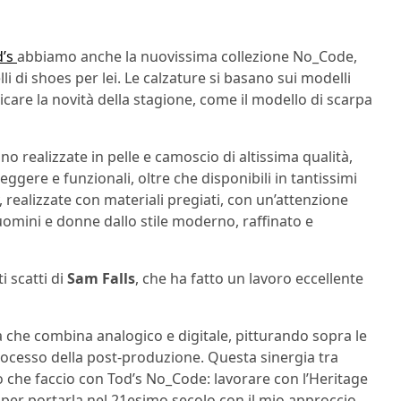
d’s
abbiamo anche la nuovissima collezione No_Code,
i di shoes per lei. Le calzature si basano sui modelli
icare la novità della stagione, come il modello di scarpa
no realizzate in pelle e camoscio di altissima qualità,
gere e funzionali, oltre che disponibili in tantissimi
 realizzate con materiali pregiati, con un’attenzione
 uomini e donne dallo stile moderno, raffinato e
i scatti di
Sam Falls
, che ha fatto un lavoro eccellente
 che combina analogico e digitale, pitturando sopra le
rocesso della post-produzione. Questa sinergia tra
lo che faccio con Tod’s No_Code: lavorare con l’Heritage
’s per portarla nel 21esimo secolo con il mio approccio