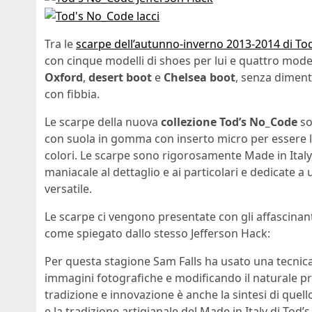
Tra le
scarpe dell’autunno-inverno 2013-2014 di To
con cinque modelli di shoes per lui e quattro modell
Oxford
,
desert boot
e
Chelsea boot
, senza diment
con fibbia.
Le scarpe della nuova
collezione Tod’s No_Code
so
con suola in gomma con inserto micro per essere leg
colori. Le scarpe sono rigorosamente Made in Italy,
maniacale al dettaglio e ai particolari e dedicate a
versatile.
Le scarpe ci vengono presentate con gli affascinant
come spiegato dallo stesso Jefferson Hack:
Per questa stagione Sam Falls ha usato una tecnica
immagini fotografiche e modificando il naturale p
tradizione e innovazione è anche la sintesi di quel
e la tradizione artigianale del Made in Italy di Tod