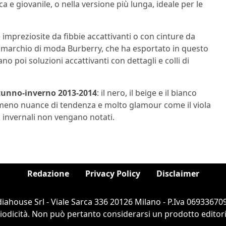
a e giovanile, o nella versione più lunga, ideale per le
 impreziosite da fibbie accattivanti o con cinture da
 marchio di moda Burberry, che ha esportato in questo
o poi soluzioni accattivanti con dettagli e colli di
utunno-inverno 2013-2014
: il nero, il beige e il bianco
eno nuance di tendenza e molto glamour come il viola
k invernali non vengano notati.
Redazione
Privacy Policy
Disclaimer
ahouse Srl - Viale Sarca 336 20126 Milano - P.Iva 069336709
dicità. Non può pertanto considerarsi un prodotto editorial