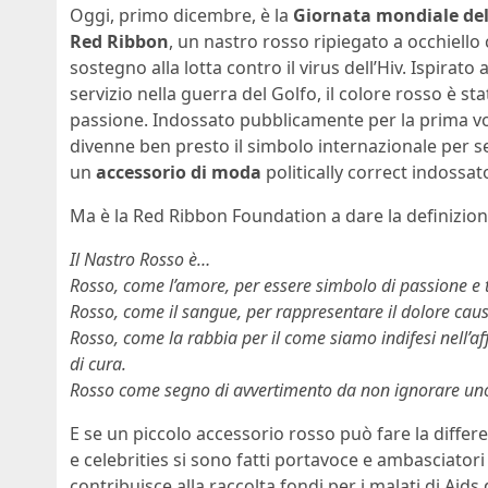
Oggi, primo dicembre, è la
Giornata mondiale dell
Red Ribbon
, un nastro rosso ripiegato a occhiell
sostegno alla lotta contro il virus dell’Hiv. Ispirat
servizio nella guerra del Golfo, il colore rosso è st
passione. Indossato pubblicamente per la prima vol
divenne ben presto il simbolo internazionale per se
un
accessorio di moda
politically correct indossat
Ma è la Red Ribbon Foundation a dare la definizion
Il Nastro Rosso è…
Rosso, come l’amore, per essere simbolo di passione e t
Rosso, come il sangue, per rappresentare il dolore caus
Rosso, come la rabbia per il come siamo indifesi nell’af
di cura.
Rosso come segno di avvertimento da non ignorare uno
E se un piccolo accessorio rosso può fare la differe
e celebrities si sono fatti portavoce e ambasciatori
contribuisce alla raccolta fondi per i malati di Aid