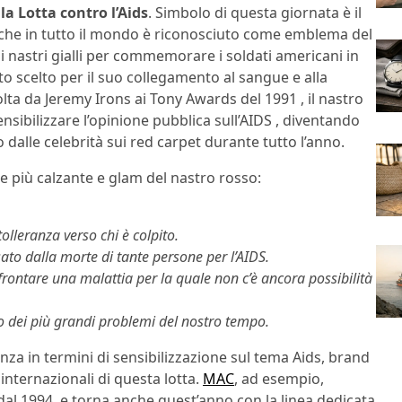
a Lotta contro l’Aids
. Simbolo di questa giornata è il
o che in tutto il mondo è riconosciuto come emblema del
o ai nastri gialli per commemorare i soldati americani in
ato scelto per il suo collegamento al sangue e alla
ta da Jeremy Irons ai Tony Awards del 1991 , il nastro
nsibilizzare l’opinione pubblica sull’AIDS , diventando
o dalle celebrità sui red carpet durante tutto l’anno.
e più calzante e glam del nastro rosso:
olleranza verso chi è colpito.
ato dalla morte di tante persone per l’AIDS.
frontare una malattia per la quale non c’è ancora possibilità
 dei più grandi problemi del nostro tempo.
nza in termini di sensibilizzazione sul tema Aids, brand
 internazionali di questa lotta.
MAC
, ad esempio,
s dal 1994, e torna anche quest’anno con la linea dedicata