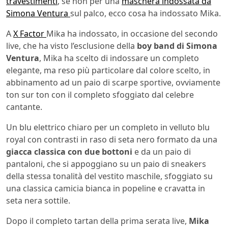
travestimenti
, se non per una
maschera indossata da
Simona Ventura
sul palco, ecco cosa ha indossato Mika.
A
X Factor
Mika ha indossato, in occasione del secondo
live, che ha visto l’esclusione della
boy band di Simona
Ventura
, Mika ha scelto di indossare un completo
elegante, ma reso più particolare dal colore scelto, in
abbinamento ad un paio di scarpe sportive, ovviamente
ton sur ton con il completo sfoggiato dal celebre
cantante.
Un blu elettrico chiaro per un completo in velluto blu
royal con contrasti in raso di seta nero formato da una
giacca classica con due bottoni
e da un paio di
pantaloni, che si appoggiano su un paio di sneakers
della stessa tonalità del vestito maschile, sfoggiato su
una classica camicia bianca in popeline e cravatta in
seta nera sottile.
Dopo il completo tartan della prima serata live,
Mika