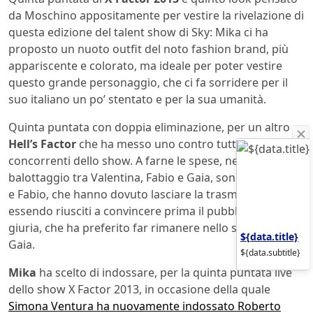
da Moschino appositamente per vestire la rivelazione di
questa edizione del talent show di Sky: Mika ci ha
proposto un nuoto outfit del noto fashion brand, più
appariscente e colorato, ma ideale per poter vestire
questo grande personaggio, che ci fa sorridere per il
suo italiano un po’ stentato e per la sua umanità.
Quinta puntata con doppia eliminazione, per un altro
Hell’s Factor
che ha messo uno contro tutti i
concorrenti dello show. A farne le spese, nel
balottaggio tra Valentina, Fabio e Gaia, sono state Vale
e Fabio, che hanno dovuto lasciare la trasmissione, non
essendo riusciti a convincere prima il pubblico e poi la
giuria, che ha preferito far rimanere nello show la brava
${data.title}
Gaia.
${data.subtitle}
Mika
ha scelto di indossare, per la quinta puntata live
dello show X Factor 2013, in occasione della quale
Simona Ventura ha nuovamente indossato Roberto