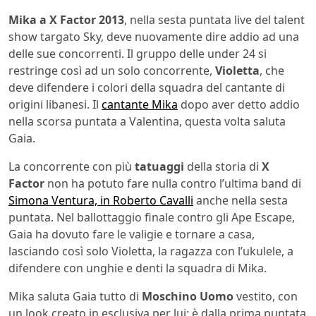
Mika a X Factor 2013
, nella sesta puntata live del talent
show targato Sky, deve nuovamente dire addio ad una
delle sue concorrenti. Il gruppo delle under 24 si
restringe così ad un solo concorrente,
Violetta
, che
deve difendere i colori della squadra del cantante di
origini libanesi. Il
cantante Mika
dopo aver detto addio
nella scorsa puntata a Valentina, questa volta saluta
Gaia.
La concorrente con più
tatuaggi
della storia di
X
Factor
non ha potuto fare nulla contro l’ultima band di
Simona Ventura, in Roberto Cavalli
anche nella sesta
puntata. Nel ballottaggio finale contro gli Ape Escape,
Gaia ha dovuto fare le valigie e tornare a casa,
lasciando così solo Violetta, la ragazza con l’ukulele, a
difendere con unghie e denti la squadra di Mika.
Mika saluta Gaia tutto di
Moschino Uomo
vestito, con
un look creato in esclusiva per lui: è dalla prima puntata