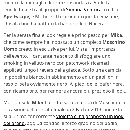
mentre la medaglia di bronzo è andata a Violetta.
Duello finale tra il gruppo di
Simona Ventura
, i mitici
Ape Escape
, e Michele, il tesorino di questa edizione,
che alla fine ha battuto la band rock di Nocera.
Per la serata finale look regale e principesco per
Mika
,
che come sempre ha indossato un completo
Moschino
Uomo
creato in esclusiva per lui. Vista l’importanza
dell’evento, il cantante ha scelto di sfoggiare uno
smoking in velluto nero con patchwork ricamati
applicati lungo i revers della giacca. Sotto una camicia
in popeline bianco, in abbinamento ad un papillon in
raso di seta ovviamente nero. Ai piedi delle loafer nere,
con ricamo oro, per rendere ancora più prezioso il look.
Ma non solo
Mika
ha indossato la moda di Moschino in
occasione della serata finale di X Factor 2013: anche la
sua ultima concorrente
Violetta ci ha proposto un look
del brand
, aggiudicandosi il terzo gradino del podio,