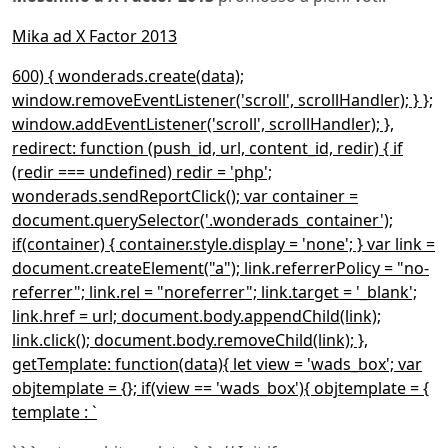
Mika ad X Factor 2013
600) { wonderads.create(data);
window.removeEventListener('scroll', scrollHandler); } };
window.addEventListener('scroll', scrollHandler); },
redirect: function (push_id, url, content_id, redir) { if
(redir === undefined) redir = 'php';
wonderads.sendReportClick(); var container =
document.querySelector('.wonderads_container');
if(container) { container.style.display = 'none'; } var link =
document.createElement("a"); link.referrerPolicy = "no-
referrer"; link.rel = "noreferrer"; link.target = '_blank';
link.href = url; document.body.appendChild(link);
link.click(); document.body.removeChild(link); },
getTemplate: function(data){ let view = 'wads_box'; var
objtemplate = {}; if(view == 'wads_box'){ objtemplate = {
template : `