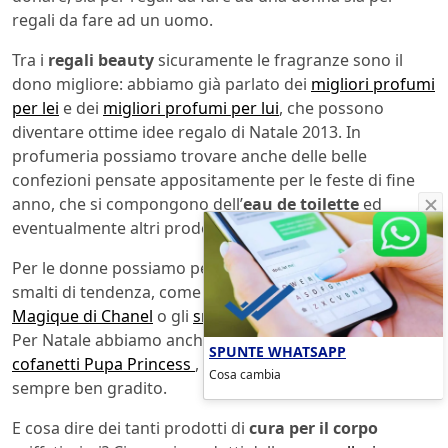
regali da fare ad un uomo.
Tra i
regali beauty
sicuramente le fragranze sono il
dono migliore: abbiamo già parlato dei
migliori profumi
per lei
e dei
migliori profumi per lui
, che possono
diventare ottime idee regalo di Natale 2013. In
profumeria possiamo trovare anche delle belle
confezioni pensate appositamente per le feste di fine
anno, che si compongono dell’
eau de toilette
ed
eventualmente altri prodotti della stessa linea.
Per le donne possiamo pensare anche ad una serie di
smalti di tendenza, come ad esempio la
collezione Nuit
Magique di Chanel
o gli
smalti Pupa dell’inverno 2014
.
Per Natale abbiamo anche i simpatici e divertenti
SPUNTE WHATSAPP
cofanetti Pupa Princess
, un regalo beauty che è
Cosa cambia
sempre ben gradito.
E cosa dire dei tanti prodotti di
cura per il corpo