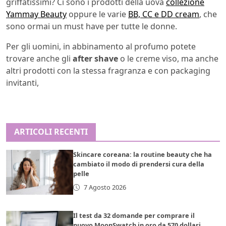
griffatissimi? Ci sono i prodotti della uova
collezione
Yammay Beauty
oppure le varie
BB, CC e DD cream
, che
sono ormai un must have per tutte le donne.
Per gli uomini, in abbinamento al profumo potete
trovare anche gli
after shave
o le creme viso, ma anche
altri prodotti con la stessa fragranza e con packaging
invitanti,
ARTICOLI RECENTI
Skincare coreana: la routine beauty che ha
cambiato il modo di prendersi cura della
pelle
7 Agosto 2026
Il test da 32 domande per comprare il
nuovo MoonSwatch in oro da 570 dollari