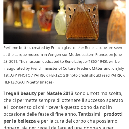
Perfume bottles created by French glass maker Rene Lalique are seen
at the Lalique museum in Wingen-sur-Moder, eastern France, on June
23, 2011. The museum dedicated to Rene Lalique (1860-1945), will be
inaugurated by French minister of Culture, Frederic Mitterrand, on July
1st. AFP PHOTO / PATRICK HERTZOG (Photo credit should read PATRICK
HERTZOG/AFP/Getty Images)
I
regali beauty per Natale 2013
sono un’ottima scelta,
che ci permette sempre di ottenere il successo sperato
e il consenso di chi riceverà questo dono da noi in
occasione delle feste di fine anno. Tantissimi i
prodotti
per la bellezza
e per la cura del corpo che possiamo
donare, sia per regali da fare ad una donna sia per