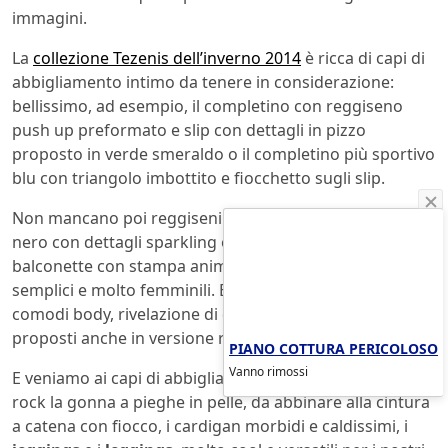
immagini.
La
collezione Tezenis dell’inverno 2014
è ricca di capi di
abbigliamento intimo da tenere in considerazione:
bellissimo, ad esempio, il completino con reggiseno
push up preformato e slip con dettagli in pizzo
proposto in verde smeraldo o il completino più sportivo
blu con triangolo imbottito e fiocchetto sugli slip.
Non mancano poi reggiseni a fascia super graduta, in
nero con dettagli sparkling o con stampa animalier, le
balconette con stampa animalier, reggiseni a triangolo
semplici e molto femminili. E non dimentichiamo i
comodi body, rivelazione di questo
inverno 2014
,
proposti anche in versione rock e sensuale.
PIANO COTTURA PERICOLOSO
Vanno rimossi
E veniamo ai capi di abbigliamento: bellissima e molto
rock la gonna a pieghe in pelle, da abbinare alla cintura
a catena con fiocco, i cardigan morbidi e caldissimi, i