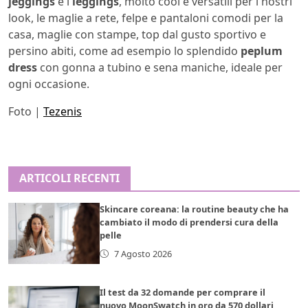
jeggings
e i
leggings
, molto cool e versatili per i nostri
look, le maglie a rete, felpe e pantaloni comodi per la
casa, maglie con stampe, top dal gusto sportivo e
persino abiti, come ad esempio lo splendido
peplum
dress
con gonna a tubino e sena maniche, ideale per
ogni occasione.
Foto |
Tezenis
ARTICOLI RECENTI
Skincare coreana: la routine beauty che ha
cambiato il modo di prendersi cura della
pelle
7 Agosto 2026
Il test da 32 domande per comprare il
nuovo MoonSwatch in oro da 570 dollari