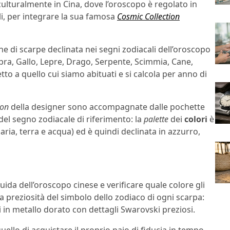
ulturalmente in Cina, dove l’oroscopo è regolato in
li, per integrare la sua famosa
Cosmic Collection
one di scarpe declinata nei segni zodiacali dell’oroscopo
apra, Gallo, Lepre, Drago, Serpente, Scimmia, Cane,
tto a quello cui siamo abituati e si calcola per anno di
ion
della designer sono accompagnate dalle pochette
del segno zodiacale di riferimento: la
palette
dei
colori
è
aria, terra e acqua) ed è quindi declinata in azzurro,
guida dell’oroscopo cinese e verificare quale colore gli
la preziosità del simbolo dello zodiaco di ogni scarpa:
ti in metallo dorato con dettagli Swarovski preziosi.