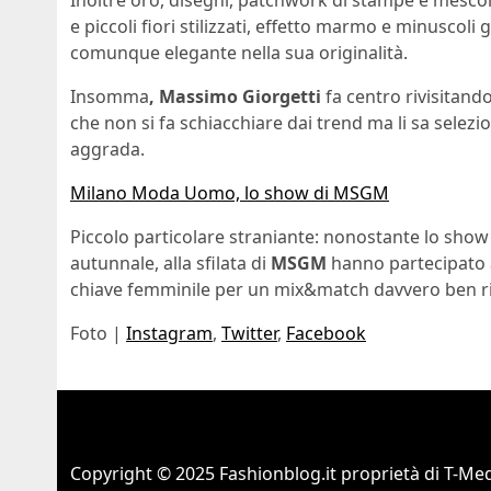
Inoltre oro, disegni, patchwork di stampe e mescola
e piccoli fiori stilizzati, effetto marmo e minuscol
comunque elegante nella sua originalità.
Insomma
, Massimo Giorgetti
fa centro rivisitan
che non si fa schiacchiare dai trend ma li sa sele
aggrada.
Milano Moda Uomo, lo show di MSGM
Piccolo particolare straniante: nonostante lo sho
autunnale, alla sfilata di
MSGM
hanno partecipato a
chiave femminile per un mix&match davvero ben ri
Foto |
Instagram
,
Twitter
,
Facebook
Copyright © 2025 Fashionblog.it proprietà di T-Medi