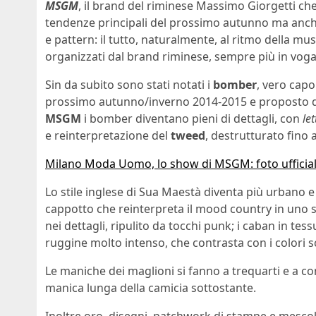
MSGM
, il brand del riminese Massimo Giorgetti ch
tendenze principali del prossimo autunno ma anch
e pattern: il tutto, naturalmente, al ritmo della m
organizzati dal brand riminese, sempre più in vog
Sin da subito sono stati notati i
bomber
, vero capo
prossimo autunno/inverno 2014-2015 e proposto da
MSGM
i bomber diventano pieni di dettagli, con
le
e reinterpretazione del
tweed
, destrutturato fino 
Milano Moda Uomo, lo show di MSGM: foto ufficial
Lo stile inglese di Sua Maestà diventa più urbano
cappotto che reinterpreta il mood country in uno 
nei dettagli, ripulito da tocchi punk; i caban in tes
ruggine molto intenso, che contrasta con i colori sce
Le maniche dei maglioni si fanno a trequarti e a co
manica lunga della camicia sottostante.