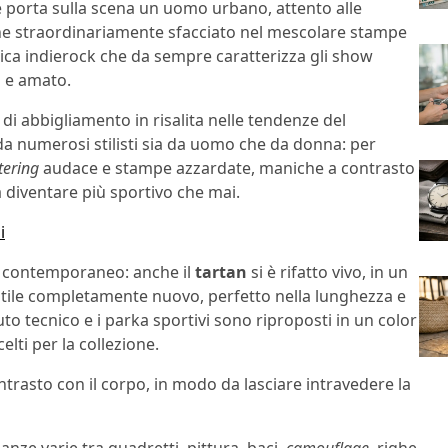
e porta sulla scena un uomo urbano, attento alle
e straordinariamente sfacciato nel mescolare stampe
usica indierock che da sempre caratterizza gli show
a e amato.
 di abbigliamento in risalita nelle tendenze del
 numerosi stilisti sia da uomo che da donna: per
ttering
audace e stampe azzardate, maniche a contrasto
a diventare più sportivo che mai.
i
 e contemporaneo: anche il
tartan
si è rifatto vivo, in un
stile completamente nuovo, perfetto nella lunghezza e
suto tecnico e i parka sportivi sono riproposti in un color
lti per la collezione.
ntrasto con il corpo, in modo da lasciare intravedere la