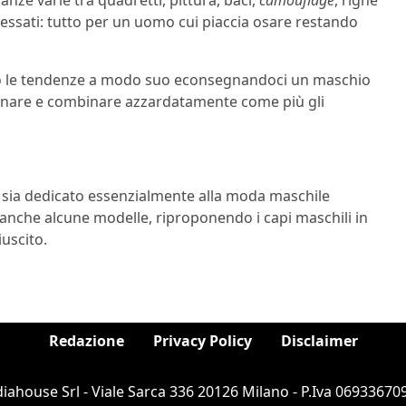
nze varie tra quadretti, pittura, baci,
camouflage
, righe
i gessati: tutto per un uomo cui piaccia osare restando
do le tendenze a modo suo econsegnandoci un maschio
zionare e combinare azzardatamente come più gli
w sia dedicato essenzialmente alla moda maschile
nche alcune modelle, riproponendo i capi maschili in
uscito.
Redazione
Privacy Policy
Disclaimer
ahouse Srl - Viale Sarca 336 20126 Milano - P.Iva 069336709