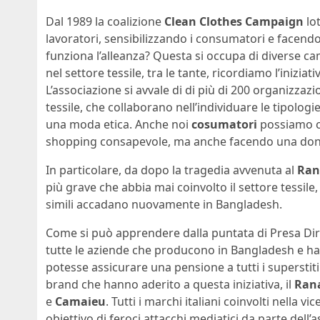
Dal 1989 la coalizione
Clean Clothes Campaign
lot
lavoratori, sensibilizzando i consumatori e facend
funziona l’alleanza? Questa si occupa di diverse ca
nel settore tessile, tra le tante, ricordiamo l’iniziat
L’associazione si avvale di di più di 200 organizzazi
tessile, che collaborano nell’individuare le tipolo
una moda etica. Anche noi
cosumatori
possiamo c
shopping consapevole, ma anche facendo una donaz
In particolare, da dopo la tragedia avvenuta al
Ran
più grave che abbia mai coinvolto il settore tessile,
simili accadano nuovamente in Bangladesh.
Come si può apprendere dalla puntata di Presa Dir
tutte le aziende che producono in Bangladesh e ha
potesse assicurare una pensione a tutti i superstiti 
brand che hanno aderito a questa iniziativa, il
Rana
e
Camaieu
. Tutti i marchi italiani coinvolti nella vi
obiettivo di feroci attacchi mediatici da parte dell’