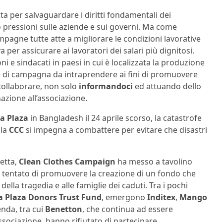
ta per salvaguardare i diritti fondamentali dei
o pressioni sulle aziende e sui governi. Ma come
mpagne tutte atte a migliorare le condizioni lavorative
iva per assicurare ai lavoratori dei salari più dignitosi.
oni e sindacati in paesi in cui è localizzata la produzione
gie di campagna da intraprendere ai fini di promuovere
ollaborare, non solo
informandoci
ed attuando dello
ione all’associazione.
a Plaza
in Bangladesh il 24 aprile scorso, la catastrofe
 la
CCC
si impegna a combattere per evitare che disastri
etta,
Clean Clothes Campaign
ha messo a tavolino
 tentato di promuovere la creazione di un fondo che
della tragedia e alle famiglie dei caduti. Tra i pochi
 Plaza Donors Trust Fund
, emergono
Inditex
,
Mango
cenda, tra cui
Benetton
, che continua ad essere
associazione, hanno rifiutato di partecipare.