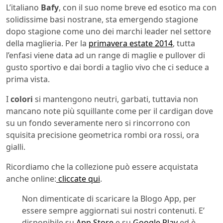
L’italiano
Bafy
, con il suo nome breve ed esotico ma con
solidissime basi nostrane, sta emergendo stagione
dopo stagione come uno dei marchi leader nel settore
della maglieria. Per la
primavera estate 2014
, tutta
l’enfasi viene data ad un range di maglie e pullover di
gusto sportivo e dai bordi a taglio vivo che ci seduce a
prima vista.
I
colori
si mantengono neutri, garbati, tuttavia non
mancano note più squillante come per il cardigan dove
su un fondo severamente nero si rincorrono con
squisita precisione geometrica rombi ora rossi, ora
gialli.
Ricordiamo che la collezione può essere acquistata
anche online:
cliccate qui
.
Non dimenticate di scaricare la Blogo App, per
essere sempre aggiornati sui nostri contenuti. E’
disponibile su
App Store
e su
Google Play
ed è