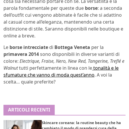
cosa sia necessario portare con sé. La versatilità è la
parola fondamentale per queste due
borse
: a seconda
dell’outfit cui vengono abbinate è facile che si adattino
al casual come all’eleganza, mantenendo una certa
distinzione di stile. Saranno disponibili nelle boutique e
online a breve.
Le
borse intrecciate
di
Bottega Veneta
per la
primavera 2014
sono disponibili in diverse varianti di
colore:
Electrique, Fraise, Nero, New Red, Tangerine, Treflé e
Walnut
tutti perfettamente in linea con le
tonalità e le
sfumature che vanno di moda quest’anno
. A voi la
scelta… quale preferite?
ARTICOLI RECENTI
Skincare coreana: la routine beauty che ha
cambiato il modo di prendersi cura della