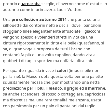
proprio
guardaroba
sceglie, d’inverno come d’ estate, in
autunno come in primavera, Louis Vuitton.
Una
pre-collection autunno 2014
che punta su una
silhouette dai contorni netti e decisi, dove i pantaloni
sfoggiano linee elegantemente affusolate, i giacconi
vengono spesso e volentieri stretti in vita da una
cintura rigorosamente in tinta e la pelle (quest’anno, si
sa, di gran voga e proposta da tutti i brand che
contano) fa più di una volta capolino, dando vita a
giubbetti di taglio sportivo ma dall’aria ultra-chic.
Per quanto riguarda invece i
colori
(impossibile non
parlarne), la Maison opta questa volta per una palette
squisitamente mossa che, pur mostrando una netta
predilezione per il
blu
, il
bianco
, il
grigio
ed il
marrone
,
sa anche accendersi di rosso o corteggiare, capricciosa
ma discretissima, una rara tonalità melanzana, usata
con parsimonia per un paio di pantaloni dal taglio