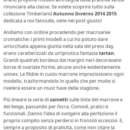
rinunciare alla classe. Se volete scoprire tutto sulla
collezione Timberland
Autunno Inverno 2014 2015
dedicata a noi fanciulle, siete nel post giusto!
Andiamo con ordine procedendo per macroaree
cromatiche: i primi modelli a cui ho potuto dare
un’occhiata appena giunta nella sala del press day,
erano caratterizzati da un’ipnotica fantasia
tartan
.
Grandi quadrati bordeux dai margini neri decoravano
borse di svariate forme, alcune anche evidentemente
unisex. Le fibbie in cuoio marrone impreziosivano ogni
modello, trasformandolo in quello che per molte si
rivelerà essere un must have della stagione.
Più lineare la serie di
zainetti
sulle tinte del marrone e
del beige, passando per l’ocra. Comodi, pratici e
funzionali. Danno l’idea di svolgere alla perfezione il
proprio compito senza perdersi in fronzoli eccessivi. E,
sempre a proposito di praticità, come non citare la