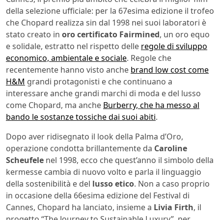
della selezione ufficiale: per la 67esima edizione il trofeo
che Chopard realizza sin dal 1998 nei suoi laboratori è
stato creato in
oro certificato Fairmined
, un oro equo
e solidale, estratto nel rispetto delle
regole di sviluppo
economico, ambientale e sociale
. Regole che
recentemente hanno visto anche
brand low cost come
H&M
grandi protagonisti e che continuano a
interessare anche grandi marchi di moda e del lusso
come Chopard, ma anche
Burberry, che ha messo al
bando le sostanze tossiche dai suoi abiti
.
Dopo aver ridisegnato il look della Palma d’Oro,
operazione condotta brillantemente da
Caroline
Scheufele
nel 1998, ecco che quest’anno il simbolo della
kermesse cambia di nuovo volto e parla il linguaggio
della sostenibilità e del
lusso etico
. Non a caso proprio
in occasione della 66esima edizione del Festival di
Cannes, Chopard ha lanciato, insieme a
Livia Firth
, il
progetto “The Journey to Sustainable Luxury”, per