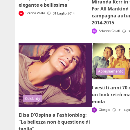
Miranda Kerr in 
elegante e bellissima
For All Mankind 
Serena Vasta
31 Luglio 2014
campagna autun
2014-2015
Arianna Galati
3
Abbigliamento
I vestiti anni 7
un look retrò ma
Celebrity
moda
Giorgio
31 Lugl
Elisa D’Ospina a Fashionblog:
“La bellezza non è questione di
taglia”