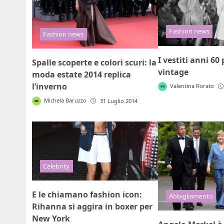
Fashion news
Fashion news
I vestiti anni 60
Spalle scoperte e colori scuri: la
vintage
moda estate 2014 replica
l’inverno
Valentina Rorato
Michela Baruzzo
31 Luglio 2014
Celebrity
E le chiamano fashion icon:
Abbigliamento
Rihanna si aggira in boxer per
New York