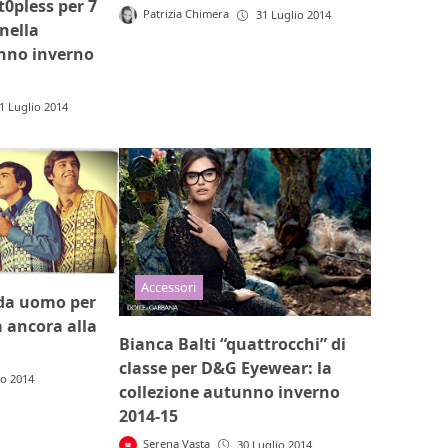
t0pless per 7
Patrizia Chimera
31 Luglio 2014
nella
no inverno
1 Luglio 2014
Accessori
0 da uomo per
 ancora alla
Bianca Balti “quattrocchi” di
classe per D&G Eyewear: la
io 2014
collezione autunno inverno
2014-15
Serena Vasta
30 Luglio 2014