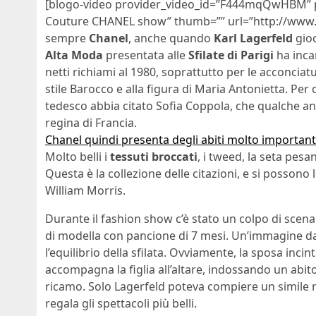
[blogo-video provider_video_id=”F444mqQwHBM” p
Couture CHANEL show” thumb=”” url=”http://ww
sempre
Chanel
, anche quando
Karl Lagerfeld
gioc
Alta Moda
presentata alle
Sfilate di Parigi
ha inca
netti richiami al 1980, soprattutto per le acconcia
stile Barocco e alla figura di Maria Antonietta. Per
tedesco abbia citato Sofia Coppola, che qualche an
regina di Francia.
Chanel quindi presenta degli abiti molto important
Molto belli i
tessuti broccati
, i tweed, la seta pesa
Questa è la collezione delle citazioni, e si possono l
William Morris.
Durante il fashion show c’è stato un colpo di scena
di modella con pancione di 7 mesi. Un’immagine dav
l’equilibrio della sfilata. Ovviamente, la sposa inci
accompagna la figlia all’altare, indossando un abit
ricamo. Solo Lagerfeld poteva compiere un simile mir
regala gli spettacoli più belli.