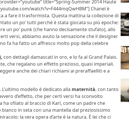
rovider=”youtube” title=”Spring-Summer 2014 Haute
w.youtube.com/watch?v=F444mqQwHBM”] Chanel è
a a fare il trasformista. Questa mattina la collezione di
ntato un po’ tutti perché è stata giocata su più epoche:
ture un po’ punk (che hanno decisamente stufato), allo
 certi versi, abbiamo avuto la sensazione che il designer
no fa ha fatto un affresco molto pop della celebre
i,
con dettagli damascati in oro, e lo fa al Grand Palais.
nte, che regalano un effetto prezioso, quasi imperiali.
eggere anche dei chiari richiami ai preraffaelliti e a
. L’ultimo modello è dedicato alla
maternità
, con tanto
vero d’effetto, che per certi versi ha sconvolto
nta ha sfilato al braccio di Karl, come un padre che
o bianco in seta con una mantella dal preziosissimo
acolo: la vera opera d’arte è la natura. È lei che ci