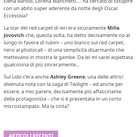
Elena Barolo, Lorena Bianchetti…- ha cercato di sstupire
con un abito super aderente da notte degli Oscar.
Eccessiva?
La star del red carpet di ieri era sicuramente
Milla
Jovovich
che, questa volta, ha detto decisamente no al
lungo in favore di tubini – uno bianco sul red carpet,
nero al photocall – di una semplicità disarmante che
mettevano in mostra le gambe. Da lei mi sarei aspettata
qualcosina di più sinceramente…
Sul Lido c’era anche
Ashley Greene
, una delle attrici
divenuta nota con la saga di Twilight – ed anche per
essere, a mio parere, decisamente più affascinante
della protagonista – che si è presentata in un corto
microstampato. Ma la cinta?
ARTICOLI RECENTI