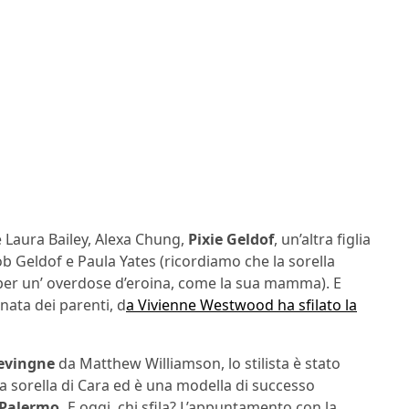
 Laura Bailey, Alexa Chung,
Pixie Geldof
, un’altra figlia
 Bob Geldof e Paula Yates (ricordiamo che la sorella
er un’ overdose d’eroina, come la sua mamma). E
nata dei parenti, d
a Vivienne Westwood ha sfilato la
evingne
da Matthew Williamson, lo stilista è stato
 sorella di Cara ed è una modella di successo
 Palermo.
E oggi, chi sfila? L’appuntamento con la