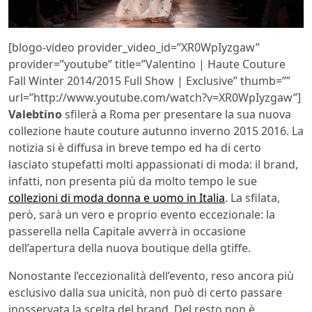
[blogo-video provider_video_id=”XR0WpIyzgaw”
provider=”youtube” title=”Valentino | Haute Couture
Fall Winter 2014/2015 Full Show | Exclusive” thumb=””
url=”http://www.youtube.com/watch?v=XR0WpIyzgaw”]
Valebtino
sfilerà a Roma per presentare la sua nuova
collezione haute couture autunno inverno 2015 2016. La
notizia si è diffusa in breve tempo ed ha di certo
lasciato stupefatti molti appassionati di moda: il brand,
infatti, non presenta più da molto tempo le sue
collezioni di moda donna e uomo in Italia
. La sfilata,
però, sarà un vero e proprio evento eccezionale: la
passerella nella Capitale avverrà in occasione
dell’apertura della nuova boutique della gtiffe.
Nonostante l’eccezionalità dell’evento, reso ancora più
esclusivo dalla sua unicità, non può di certo passare
inosservata la scelta del brand. Del resto non è