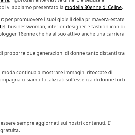
bana
, rigorosamente vestite di nero e sedute a
e poi vi abbiamo presentato la
modella 80enne di Celine
.
ar
: per promuovere i suoi gioielli della primavera-estate
fel
, businesswoman, interior designer e fashion icon di
 blogger 18enne che ha al suo attivo anche una carriera
 di proporre due generazioni di donne tanto distanti tra
 moda continua a mostrare immagini ritoccate di
mpagna ci siamo focalizzati sull’essenza di donne forti
 essere sempre aggiornati sui nostri contenuti. E’
gratuita.