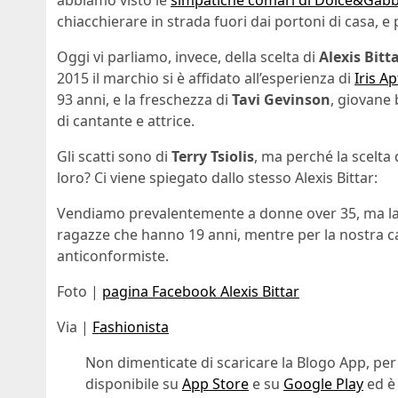
abbiamo visto le
simpatiche comari di Dolce&Gab
chiacchierare in strada fuori dai portoni di casa, 
Oggi vi parliamo, invece, della scelta di
Alexis Bitt
2015 il marchio si è affidato all’esperienza di
Iris Ap
93 anni, e la freschezza di
Tavi Gevinson
, giovane
di cantante e attrice.
Gli scatti sono di
Terry Tsiolis
, ma perché la scelta
loro? Ci viene spiegato dallo stesso Alexis Bittar:
Vendiamo prevalentemente a donne over 35, ma la
ragazze che hanno 19 anni, mentre per la nostra ca
anticonformiste.
Foto |
pagina Facebook Alexis Bittar
Via |
Fashionista
Non dimenticate di scaricare la Blogo App, per
disponibile su
App Store
e su
Google Play
ed è 