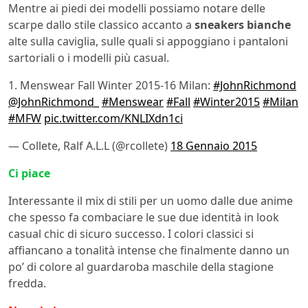
Mentre ai piedi dei modelli possiamo notare delle
scarpe dallo stile classico accanto a
sneakers bianche
alte sulla caviglia, sulle quali si appoggiano i pantaloni
sartoriali o i modelli più casual.
1. Menswear Fall Winter 2015-16 Milan:
#JohnRichmond
@JohnRichmond_
#Menswear
#Fall
#Winter2015
#Milan
#MFW
pic.twitter.com/KNLIXdn1ci
— Collete, Ralf A.L.L (@rcollete)
18 Gennaio 2015
Ci piace
Interessante il mix di stili per un uomo dalle due anime
che spesso fa combaciare le sue due identità in look
casual chic di sicuro successo. I colori classici si
affiancano a tonalità intense che finalmente danno un
po’ di colore al guardaroba maschile della stagione
fredda.