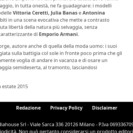
saggio, in tutta onestà, ne fa guadagnare: i modelli
odelle
Vittoria Ceretti, Julia Banas
e
Antonina
abiti in una scena evocativa che mette a contrasto
oluta libertà della natura più selvaggia, senza
aratterizzante di
Emporio Armani
.
rge, autore anche di quella della moda uomo: i suoi
iata sulla battigia col sole in fronte poco prima che gli
ramente voglia di andare in vacanza e di osare un
iaggia semideserta, al tramonto, lasciandosi
 estate 2015
Redazione
Privacy Policy
Disclaimer
ahouse Srl - Viale Sarca 336 20126 Milano - P.Iva 069336709
dicità. Non può pertanto considerarsi un prodotto editorial