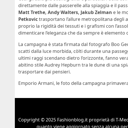
direttamente dalle passerelle alla spiaggia e il pas
Matt Trethe, Andy Walters, Jakub Zelman
e le m
Petkovic
trasportano l’allure metropolitana degli 
proprio la rigidità dei tessuti e i grafismi con l’ass
dimenticare l’eleganza che da sempre è elemento c
La campagna è stata firmata dal fotografo Boo Geo
scatti dalla luce morbida, còlti durante una passegg
ultimi raggi scendano dietro l’orizzonte, fanno ve
abitino stile Audrey Hepburn tra le dune di una sp
trasportare dai pensieri.
Emporio Armani, le foto della campagna primavera
Copyright © 2025 Fashionblog.it proprietà di T-Medi
quanto viene aggiornato senza alcuna perio