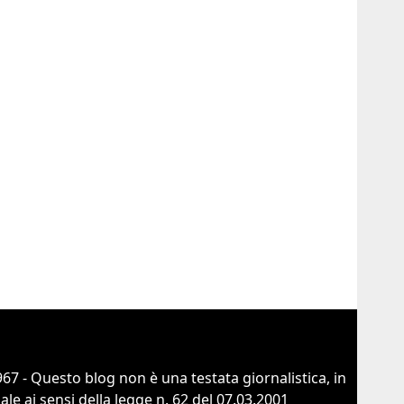
67 - Questo blog non è una testata giornalistica, in
e ai sensi della legge n. 62 del 07.03.2001