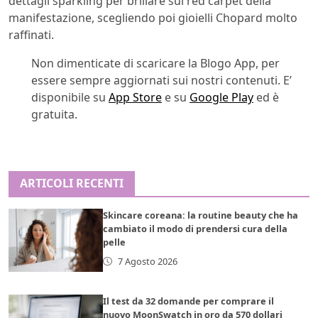
dettagli sparkling per brillare sul red carpet della
manifestazione, scegliendo poi gioielli Chopard molto
raffinati.
Non dimenticate di scaricare la Blogo App, per
essere sempre aggiornati sui nostri contenuti. E’
disponibile su
App Store
e su
Google Play
ed è
gratuita.
ARTICOLI RECENTI
Skincare coreana: la routine beauty che ha
cambiato il modo di prendersi cura della
pelle
7 Agosto 2026
Il test da 32 domande per comprare il
nuovo MoonSwatch in oro da 570 dollari