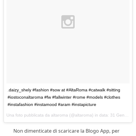
.daizy_shely #fashion #sow at #AltaRoma #catwalk #sitting
#iostoconaltaroma #fw #fallwinter #rome #models #clothes
#instafashion #instamood #aram #instapicture
Una foto pubblicata da altaroma (@altaroma) in data:
31 Gen 2015 alle ore 10:31 PST
Non dimenticate di scaricare la Blogo App, per