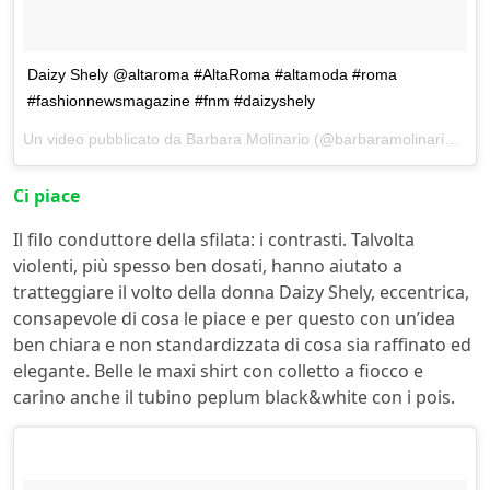
Daizy Shely @altaroma #AltaRoma #altamoda #roma
#fashionnewsmagazine #fnm #daizyshely
Un video pubblicato da Barbara Molinario (@barbaramolinario) in data:
Ci piace
Il filo conduttore della sfilata: i contrasti. Talvolta
violenti, più spesso ben dosati, hanno aiutato a
tratteggiare il volto della donna Daizy Shely, eccentrica,
consapevole di cosa le piace e per questo con un’idea
ben chiara e non standardizzata di cosa sia raffinato ed
elegante. Belle le maxi shirt con colletto a fiocco e
carino anche il tubino peplum black&white con i pois.