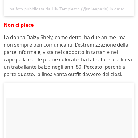
Una foto pubblicata da Lily Templeton (@mlleaparis) in data:
31 Gen
Non ci piace
La donna Daizy Shely, come detto, ha due anime, ma
non sempre ben comunicanti. L’estremizzazione della
parte informale, vista nel cappotto in tartan e nei
capispalla con le piume colorate, ha fatto fare alla linea
un traballante balzo negli anni 80. Peccato, perché a
parte questo, la linea vanta outfit davvero deliziosi.