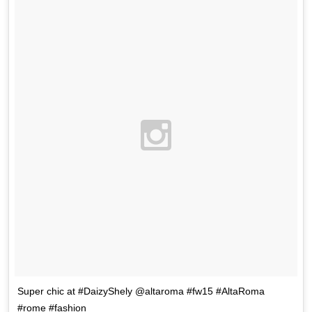
Super chic at #DaizyShely @altaroma #fw15 #AltaRoma
#rome #fashion