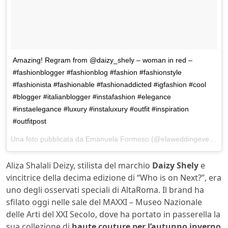
Amazing! Regram from @daizy_shely – woman in red –
#fashionblogger #fashionblog #fashion #fashionstyle
#fashionista #fashionable #fashionaddicted #igfashion #cool
#blogger #italianblogger #instafashion #elegance
#instaelegance #luxury #instaluxury #outfit #inspiration
#outfitpost
Una foto pubblicata da Emanuela Formoso (@elaweddingevents) in data:
Aliza Shalali Deizy, stilista del marchio
Daizy Shely
e
vincitrice della decima edizione di “Who is on Next?”, era
uno degli osservati speciali di AltaRoma. Il brand ha
sfilato oggi nelle sale del MAXXI – Museo Nazionale
delle Arti del XXI Secolo, dove ha portato in passerella la
sua collezione di
haute couture per l’autunno inverno