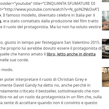
rovider=”youtube” title=”CINQUANTA SFUMATURE DI
”” url=”http://www.youtube.com/watch?v=N_goN2NkDxA”]
o
. Il famoso modello, diventato celebre in Italia per il
a
, era stato contattato dalla produzione del film tratto
 il ruolo del protagonista. Ma lui non ha voluto vestire
raio, giusto in tempo per festeggiare San Valentino 2015.
he proprio lui avrebbe dovuto essere il protagonista di
 quelle che hanno amato il
libro, letto anche in diretta
 nelle sue corde.
n modo.
per poter interpretare il ruolo di Christian Grey e
licemente David Gandy ha detto no, anche perché in
ondamente criticato il bestseller, sottolineando che non
 dice no ad un ruolo da protagonista in un film che, sulla
 la sente di accettare quando non è convinto e questo