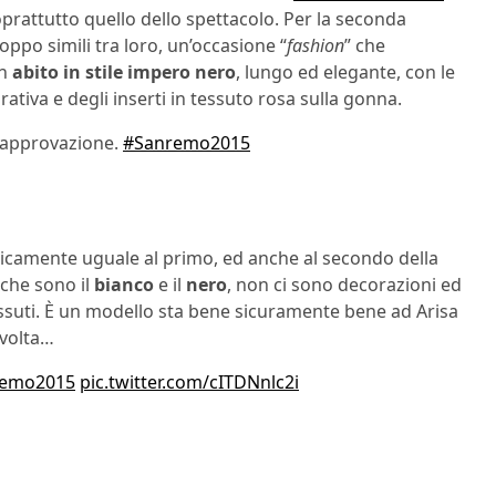
soprattutto quello dello spettacolo. Per la seconda
ppo simili tra loro, un’occasione “
fashion
” che
un
abito in stile impero nero
, lungo ed elegante, con le
ativa e degli inserti in tessuto rosa sulla gonna.
sapprovazione.
#Sanremo2015
aticamente uguale al primo, ed anche al secondo della
 che sono il
bianco
e il
nero
, non ci sono decorazioni ed
ssuti. È un modello sta bene sicuramente bene ad Arisa
 volta…
remo2015
pic.twitter.com/cITDNnlc2i