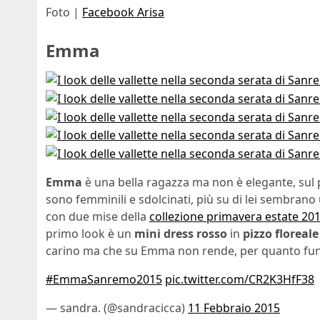
Foto |
Facebook Arisa
Emma
Emma
è una bella ragazza ma non è elegante, sul p
sono femminili e sdolcinati, più su di lei sembrano
con due mise della
collezione primavera estate 20
primo look è un
mini dress rosso
in
pizzo floreale
carino ma che su Emma non rende, per quanto funzi
#EmmaSanremo2015
pic.twitter.com/CR2K3HfF38
— sandra. (@sandracicca)
11 Febbraio 2015