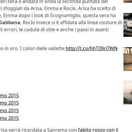
 Ieri sera è andata in onda la seconda puntata del
 sfoggiati da Arisa, Emma e Rocìo. Arisa ha scelto di
te, Emma dopo i look di Scognamiglio, questa sera ha
 Gabbana
, Rocìo invece si è affidata alla linea couture di
li errori, le cadute di stile e anche i passi in avanti
in oro. I colori delle vallette
http://t.co/hhT09ri7WN
risa verrà ricordata a Sanremo con
l’abito rosso con il