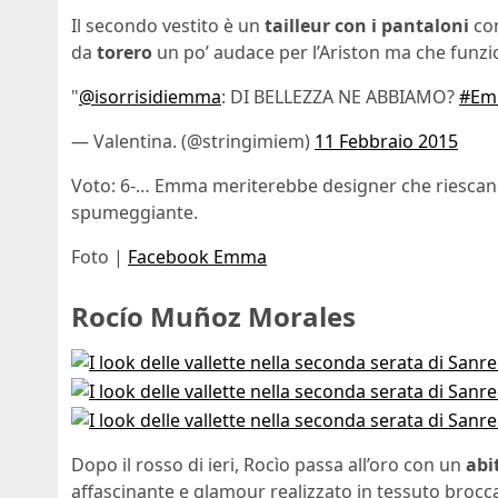
Il secondo vestito è un
tailleur con i pantaloni
con
da
torero
un po’ audace per l’Ariston ma che funzi
"
@isorrisidiemma
: DI BELLEZZA NE ABBIAMO?
#Em
— Valentina. (@stringimiem)
11 Febbraio 2015
Voto: 6-… Emma meriterebbe designer che riescano
spumeggiante.
Foto |
Facebook Emma
Rocío Muñoz Morales
Dopo il rosso di ieri, Rocìo passa all’oro con un
abi
affascinante e glamour realizzato in tessuto brocca