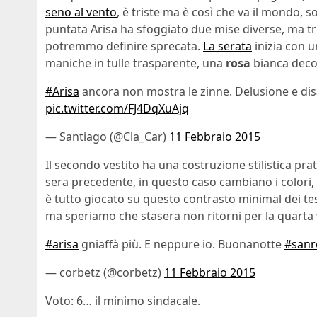
seno al vento
, è triste ma è così che va il mondo, 
puntata Arisa ha sfoggiato due mise diverse, ma tro
potremmo definire sprecata.
La serata
inizia con 
maniche in tulle trasparente, una
rosa
bianca decor
#Arisa
ancora non mostra le zinne. Delusione e di
pic.twitter.com/FJ4DqXuAjq
— Santiago (@Cla_Car)
11 Febbraio 2015
Il secondo vestito ha una costruzione stilistica pr
sera precedente, in questo caso cambiano i colori,
è tutto giocato su questo contrasto minimal dei te
ma speriamo che stasera non ritorni per la quarta
#arisa
gniaffà più. E neppure io. Buonanotte
#san
— corbetz (@corbetz)
11 Febbraio 2015
Voto: 6… il minimo sindacale.