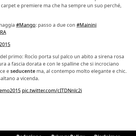
red carpet e premiere ma che ha sempre un suo perché,
omaggia
#Mango
: passo a due con
#Mainini
WRA
 2015
del primo: Rocìo porta sul palco un abito a sirena rosa
tura a fascia dorata e con le spalline che si incrociano
ace e
seducente
ma, al contempo molto elegante e chic.
saltano a vicenda.
remo2015
pic.twitter.com/cITDNnlc2i