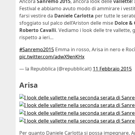
Ancora
Sanremo 2015
, ancora look delle
vallette
!
Festival e abbiamo avuto modo di ammirare i vestiti
farsi vestire da
Daniele Carlotta
per tutte le sera
sfoggiato sul palco dell’Ariston delle mise
Dolce &
Roberto Cavalli
. Vediamo i look delle tre vallette, g
rispetto a ieri…
#Sanremo2015
Emma in rosso, Arisa in nero e Rocìo 
pic.twitter.com/adwX9enKHx
— la Repubblica (@repubblicait)
11 Febbraio 2015
Arisa
Per quanto Daniele Carlotta si possa impegnare, A