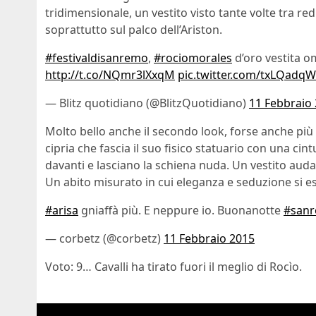
tridimensionale, un vestito visto tante volte tra 
soprattutto sul palco dell’Ariston.
#festivaldisanremo
,
#rociomorales
d’oro vestita 
http://t.co/NQmr3lXxqM
pic.twitter.com/txLQadq
— Blitz quotidiano (@BlitzQuotidiano)
11 Febbraio
Molto bello anche il secondo look, forse anche più 
cipria che fascia il suo fisico statuario con una cin
davanti e lasciano la schiena nuda. Un vestito aud
Un abito misurato in cui eleganza e seduzione si e
#arisa
gniaffà più. E neppure io. Buonanotte
#san
— corbetz (@corbetz)
11 Febbraio 2015
Voto: 9… Cavalli ha tirato fuori il meglio di Rocìo.