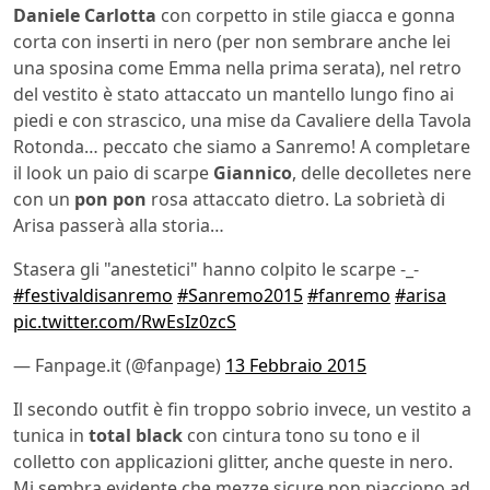
Daniele Carlotta
con corpetto in stile giacca e gonna
corta con inserti in nero (per non sembrare anche lei
una sposina come Emma nella prima serata), nel retro
del vestito è stato attaccato un mantello lungo fino ai
piedi e con strascico, una mise da Cavaliere della Tavola
Rotonda… peccato che siamo a Sanremo! A completare
il look un paio di scarpe
Giannico
, delle decolletes nere
con un
pon pon
rosa attaccato dietro. La sobrietà di
Arisa passerà alla storia…
Stasera gli "anestetici" hanno colpito le scarpe -_-
#festivaldisanremo
#Sanremo2015
#fanremo
#arisa
pic.twitter.com/RwEsIz0zcS
— Fanpage.it (@fanpage)
13 Febbraio 2015
Il secondo outfit è fin troppo sobrio invece, un vestito a
tunica in
total black
con cintura tono su tono e il
colletto con applicazioni glitter, anche queste in nero.
Mi sembra evidente che mezze sicure non piacciono ad