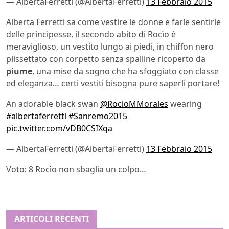
— AlbertaFerretti (@AlbertaFerretti)
13 Febbraio 2015
Alberta Ferretti sa come vestire le donne e farle sentirle
delle principesse, il secondo abito di Rocìo è
meraviglioso, un vestito lungo ai piedi, in chiffon nero
plissettato con corpetto senza spalline ricoperto da
piume
, una mise da sogno che ha sfoggiato con classe
ed eleganza… certi vestiti bisogna pure saperli portare!
An adorable black swan
@RocioMMorales
wearing
#albertaferretti
#Sanremo2015
pic.twitter.com/vDB0CSIXqa
— AlbertaFerretti (@AlbertaFerretti)
13 Febbraio 2015
Voto: 8 Rocìo non sbaglia un colpo…
ARTICOLI RECENTI