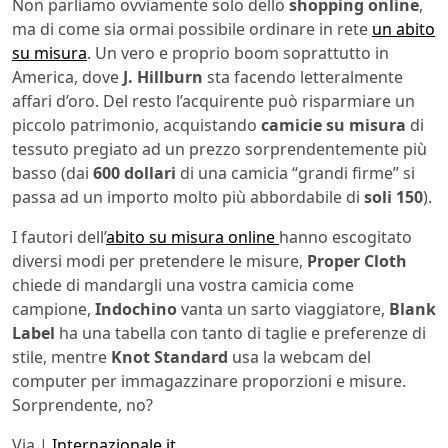
Non parliamo ovviamente solo dello
shopping online
,
ma di come sia ormai possibile ordinare in rete
un abito
su misura
. Un vero e proprio boom soprattutto in
America, dove
J. Hillburn
sta facendo letteralmente
affari d’oro. Del resto l’acquirente può risparmiare un
piccolo patrimonio, acquistando
camicie su misura
di
tessuto pregiato ad un prezzo sorprendentemente più
basso (dai
600 dollari
di una camicia “grandi firme” si
passa ad un importo molto più abbordabile di
soli 150
).
I fautori dell’
abito su misura online
hanno escogitato
diversi modi per pretendere le misure,
Proper Cloth
chiede di mandargli una vostra camicia come
campione,
Indochino
vanta un sarto viaggiatore,
Blank
Label
ha una tabella con tanto di taglie e preferenze di
stile, mentre
Knot Standard
usa la webcam del
computer per immagazzinare proporzioni e misure.
Sorprendente, no?
Via |
Internazionale.it