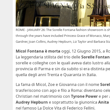
ROME - JANUARY 26: The Sorelle Fontana fashion showroom is sho
through the years have included Princess Grace of Monaco, Marg
Gardner, Joan Collins, Audrey Hepburn, Liz Taylor and Barbara S
Micol Fontana è morta
oggi, 12 Giugno 2015, a R
La leggendaria stilista del trio delle
Sorelle Fonta
sorelle e colleghe con le quali aveva dato lustro al
provincia di Parma e sin da subito si era distinta pe
quella degli anni Trenta e Quaranta in Italia.
La fama di Micol, Zoe e Giovanna con il nome
Sore
trasferiscono con ago e filo a Roma: diventano cele
Christian nel matrimonio con
Tyrone Power
e per 
Audrey Hepburn
e soprattutto la giunonica
Anita
nel famoso La Dolce Vita di Federico Fellini.