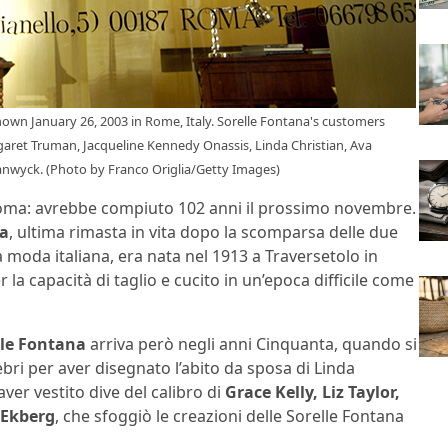
wn January 26, 2003 in Rome, Italy. Sorelle Fontana's customers
aret Truman, Jacqueline Kennedy Onassis, Linda Christian, Ava
tanwyck. (Photo by Franco Origlia/Getty Images)
oma: avrebbe compiuto 102 anni il prossimo novembre.
na
, ultima rimasta in vita dopo la scomparsa delle due
la moda italiana, era nata nel 1913 a Traversetolo in
r la capacità di taglio e cucito in un’epoca difficile come
lle Fontana
arriva però negli anni Cinquanta, quando si
bri per aver disegnato l’abito da sposa di Linda
aver vestito dive del calibro di
Grace Kelly, Liz Taylor,
 Ekberg
, che sfoggiò le creazioni delle Sorelle Fontana