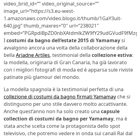
video_brid_id=”” video_original_source=””
image_url=”https://s3.eu-west-
1.amazonaws.com/video.blogo.it/thumb/1GaY3uit-
640.jpg” thumb_maxres=”0″ url=”238021″
embed=”PGRpdiBpZD0nbXAtdmlkZW9fY29udGVudF9fMzg
I
costumi da bagno dell’estate 2015 di Yamamay
si
avvalgono ancora una volta della collaborazione della
bella
Ariadne Artiles
, testimonial della
collezione estiva
:
la modella, originaria di Gran Canaria, ha già lavorato
con i migliori fotografi di moda ed è apparsa sule riviste
patinate più glamour del mondo.
La modella spagnola è la testimonial perfetta di una
collezione di costumi da bagno firmati Yamamay
che si
distinguono per uno stile davvero molto accattivante.
Anche quest’anno non ha solo creato una
capsule
collection di costumi da bagno per Yamamay
, ma è
stata anche scelta come la protagonista dello spot
televisivo, che potremo vedere in onda sui canali Rai dal