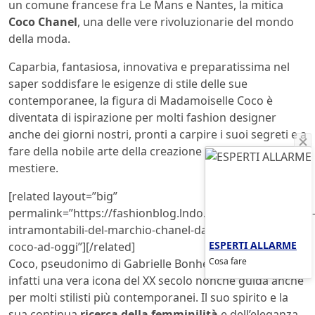
un comune francese fra Le Mans e Nantes, la mitica
Coco Chanel
, una delle vere rivoluzionarie del mondo
della moda.
Caparbia, fantasiosa, innovativa e preparatissima nel
saper soddisfare le esigenze di stile delle sue
contemporanee, la figura di Madamoiselle Coco è
diventata di ispirazione per molti fashion designer
anche dei giorni nostri, pronti a carpire i suoi segreti e a
fare della nobile arte della creazione di abiti il loro
mestiere.
[related layout=”big”
permalink=”https://fashionblog.lndo.site/post/178418/gli
intramontabili-del-marchio-chanel-da-mademoiselle-
ESPERTI ALLARME
coco-ad-oggi”][/related]
Cosa fare
Coco, pseudonimo di Gabrielle Bonheur Chanel, è stata
infatti una vera icona del XX secolo nonché guida anche
per molti stilisti più contemporanei. Il suo spirito e la
sua continua
ricerca della femminilità
e dell’eleganza