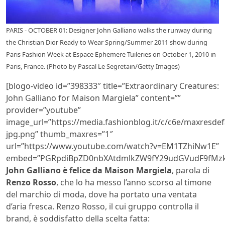
PARIS - OCTOBER 01: Designer John Galliano walks the runway during
the Christian Dior Ready to Wear Spring/Summer 2011 show during
Paris Fashion Week at Espace Ephemere Tuileries on October 1, 2010 in
Paris, France. (Photo by Pascal Le Segretain/Getty Images)
[blogo-video id=”398333″ title=”Extraordinary Creatures:
John Galliano for Maison Margiela” content=””
provider=”youtube”
image_url=”https://media.fashionblog.it/c/c6e/maxresdef
jpg.png” thumb_maxres=”1″
url=”https://www.youtube.com/watch?v=EM1TZhiNw1E”
embed=”PGRpdiBpZD0nbXAtdmlkZW9fY29udGVudF9fMzk
John Galliano è felice da Maison Margiela
, parola di
Renzo Rosso
, che lo ha messo l’anno scorso al timone
del marchio di moda, dove ha portato una ventata
d’aria fresca. Renzo Rosso, il cui gruppo controlla il
brand, è soddisfatto della scelta fatta: