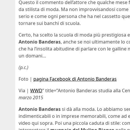
Questo il commento dell’attore che qualche mese fa
da stilista di moda. Ma non improvvisandosi come ma
serio e come ogni persona che ha nel cassetto ques
tornare sui banchi di scuola.
Certo, ha scelto la scuola di moda più prestigiosa
Antonio Banderas
, anche se noi ultimamente lo 
che ha l’insolita abitudine di parlare con le gallin
un domani…
(p.c.)
Foto |
pagina Facebook di Antonio Banderas
Via |
WWD
” title=”Antonio Banderas studia alla Ce
marzo 2015
Antonio Banderas
si dà alla moda. Lo abbiamo se
indimenticabili o in imprese memorabili, come ad e
video qui sopra. Poi una piccola caduta di stile: come