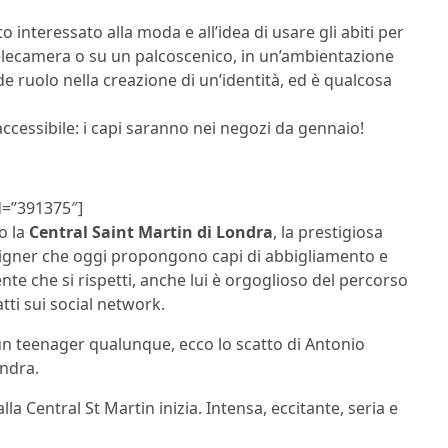
interessato alla moda e all’idea di usare gli abiti per
telecamera o su un palcoscenico, in un’ambientazione
 ruolo nella creazione di un’identità, ed è qualcosa
accessibile: i capi saranno nei negozi da gennaio!
d=”391375″]
o la
Central Saint Martin di Londra
, la prestigiosa
signer che oggi propongono capi di abbigliamento e
te che si rispetti, anche lui è orgoglioso del percorso
tti sui social network.
 un teenager qualunque, ecco lo scatto di Antonio
ondra.
a Central St Martin inizia. Intensa, eccitante, seria e