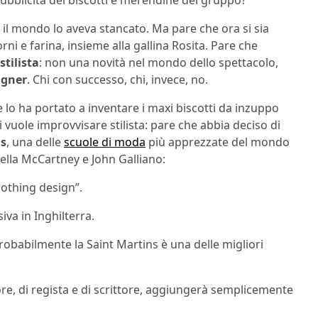
ubblicità dei biscotti e merendine del gruppo?
o il mondo lo aveva stancato. Ma pare che ora si sia
rni e farina, insieme alla gallina Rosita. Pare che
stilista
: non una novità nel mondo dello spettacolo,
igner
. Chi con successo, chi, invece, no.
he lo ha portato a inventare i maxi biscotti da inzuppo
i vuole improvvisare stilista: pare che abbia deciso di
ns
, una delle
scuole di moda
più apprezzate del mondo
lla McCartney e John Galliano:
clothing design”.
iva in Inghilterra.
robabilmente la Saint Martins è una delle migliori
ore, di regista e di scrittore, aggiungerà semplicemente