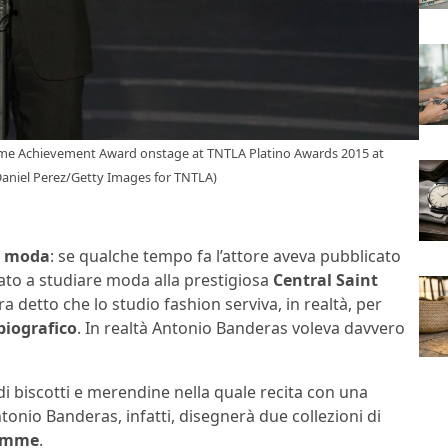
time Achievement Award onstage at TNTLA Platino Awards 2015 at
 Daniel Perez/Getty Images for TNTLA)
di moda
: se qualche tempo fa l’attore aveva pubblicato
ato a studiare moda alla prestigiosa
Central Saint
ra detto che lo studio fashion serviva, in realtà, per
biografico
. In realtà Antonio Banderas voleva davvero
à di biscotti e merendine nella quale recita con una
tonio Banderas, infatti, disegnerà due collezioni di
Homme
.