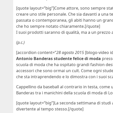
[quote layout=”big”]Come attore, sono sempre stato 
creare uno stile personale. Che sia davanti a una 
passata o contemporanea, gli abiti hanno un grande
che ho sempre notato chiaramente.[/quote]
I suoi prodotti saranno di qualità, ma a un prezzo 
(p.c.)
[accordion content=”
28 agosto 2015
[blogo-video i
Antonio Banderas studente felice di moda
press
scuola di moda che ha ospitato grandi fashion de
accessori che sono ormai un cult. Come ogni studen
che sta intraprendendo e lo dimostra con i suoi sca
Cappellino da baseball al contrario in testa, come
Banderas tra i manichini della scuola di moda di L
[quote layout=”big”]La seconda settimana di studi all
divertente al tempo stesso.[/quote]