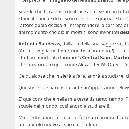
interpretare il
mugnaio del Mulino Bianco
nelle p
Si vede che la carriera di attore apprezzato in tutt
stancato anche di trascorrere le sue giornate tra fo
l’attore abbia deciso di intraprendere la carriera di
dal momento che già in molti si sono inventati
des
Antonio Banderas
, dall’alto della sua saggezza c
(Antò, ti vogliamo bene, non te la prendere!), non s
studiare moda alla
London’s Central Saint Marti
che ha sfornato geni come Alexander McQueen, Ste
C’è qualcosa che inizierà a fare, andrà a studiare “
Queste le sue parole durante un’apparizione televis
E’ qualcosa che è nella mia testa da tanto tempo. P
scuole del mondo, così andrò a studiare lì.
Ma niente paura, non lascerà la sua carriera di att
un capitolo nuovo al suo curriculum.