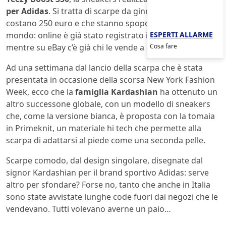
per Adidas
. Si tratta di scarpe da ginnastica che
costano 250 euro e che stanno spopolando in tutto il
ESPERTI ALLARME
mondo: online è già stato registrato il tutto esaurito,
Cosa fare
mentre su eBay c’è già chi le vende a cifre esorbitanti.
Ad una settimana dal lancio della scarpa che è stata
presentata in occasione della scorsa New York Fashion
Week, ecco che la
famiglia Kardashian
ha ottenuto un
altro successone globale, con un modello di sneakers
che, come la versione bianca, è proposta con la tomaia
in Primeknit, un materiale hi tech che permette alla
scarpa di adattarsi al piede come una seconda pelle.
Scarpe comodo, dal design singolare, disegnate dal
signor Kardashian per il brand sportivo Adidas: serve
altro per sfondare? Forse no, tanto che anche in Italia
sono state avvistate lunghe code fuori dai negozi che le
vendevano. Tutti volevano averne un paio…