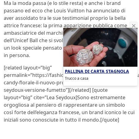
Ma la moda passa (e lo stile resta) e anche i brand
passano ed ecco che Louis Vuitton ha annunciato di
aver assoldato tra le sue testimonial proprio la bella
attrice francese: la prima apparizione pubblica come
ambasciatrice del marchio sarà oggi, in occasione
dell’Unicef Ball che si svolgerà a Los Angeles. Indosserà
un look speciale pensato per lei da Nicolas Ghesquiere
in persona.
[related layout=”big”
PALLINA DI CARTA STAGNOLA
permalink=”https://fashionblog.lndo.site/post/154995/pr
Trucco a casa
candy-florale-il-nuovo-profumo-lanciato-da-lea-
seydoux-versione-fumetto”][/related] [quote
layout=”big” cite=”Lea Seydoux]Sono estremamente
orgogliosa al pensiero di rappresentare un simbolo
così forte dell’eleganza francese, un brand iconico le cui
iniziali sono conosciute in tutto il mondo.[/quote]