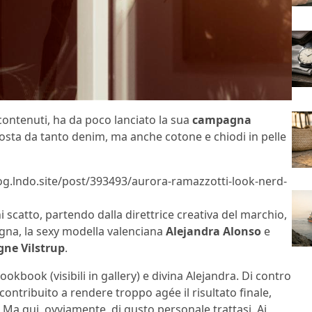
contenuti, ha da poco lanciato la sua
campagna
osta da tanto denim, ma anche cotone e chiodi in pelle
log.lndo.site/post/393493/aurora-ramazzotti-look-nerd-
i scatto, partendo dalla direttrice creativa del marchio,
gna, la sexy modella valenciana
Alejandra Alonso
e
gne Vilstrup
.
okbook (visibili in gallery) e divina Alejandra. Di contro
contribuito a rendere troppo agée il risultato finale,
. Ma qui, ovviamente, di gusto personale trattasi. Ai