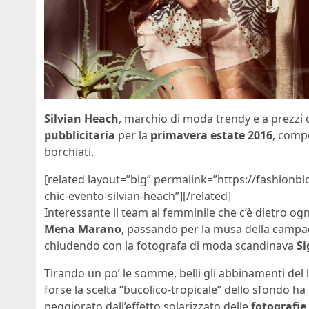
Silvian Heach
, marchio di moda trendy e a prezzi 
pubblicitaria
per la
primavera estate 2016
, comp
borchiati.
[related layout=”big” permalink=”https://fashionb
chic-evento-silvian-heach”][/related]
Interessante il team al femminile che c’è dietro ogn
Mena Marano
, passando per la musa della campa
chiudendo con la fotografa di moda scandinava
Si
Tirando un po’ le somme, belli gli abbinamenti del lo
forse la scelta “bucolico-tropicale” dello sfondo ha 
peggiorato dall’effetto solarizzato delle
fotografie