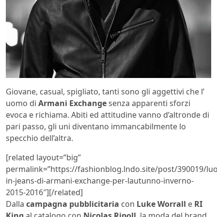
Giovane, casual, spigliato, tanti sono gli aggettivi che l’
uomo di
Armani Exchange
senza apparenti sforzi
evoca e richiama. Abiti ed attitudine vanno d’altronde di
pari passo, gli uni diventano immancabilmente lo
specchio dell’altra.
[related layout=”big”
permalink=”https://fashionblog.lndo.site/post/390019/l
in-jeans-di-armani-exchange-per-lautunno-inverno-
2015-2016″][/related]
Dalla
campagna pubblicitaria
con
Luke Worrall
e
RI
King
al catalogo con
Nicolas Ripoll
, la moda del brand