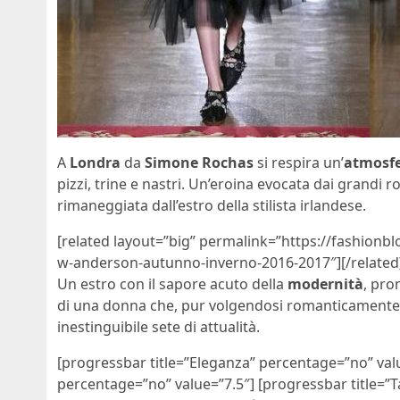
A
Londra
da
Simone Rochas
si respira un’
atmosfe
pizzi, trine e nastri. Un’eroina evocata dai grandi
rimaneggiata dall’estro della stilista irlandese.
[related layout=”big” permalink=”https://fashionbl
w-anderson-autunno-inverno-2016-2017″][/related
Un estro con il sapore acuto della
modernità
, pro
di una donna che, pur volgendosi romanticamente i
inestinguibile sete di attualità.
[progressbar title=”Eleganza” percentage=”no” valu
percentage=”no” value=”7.5″] [progressbar title=”T