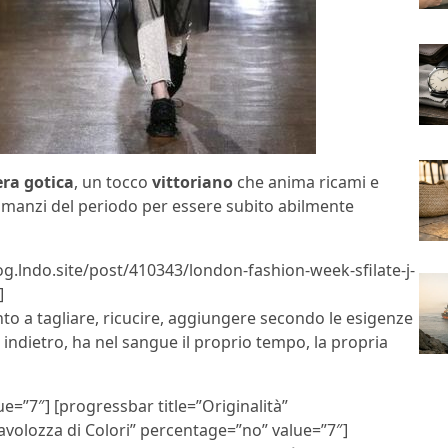
ra gotica
, un tocco
vittoriano
che anima ricami e
 romanzi del periodo per essere subito abilmente
og.lndo.site/post/410343/london-fashion-week-sfilate-j-
]
nto a tagliare, ricucire, aggiungere secondo le esigenze
ndietro, ha nel sangue il proprio tempo, la propria
e=”7″] [progressbar title=”Originalità”
avolozza di Colori” percentage=”no” value=”7″]