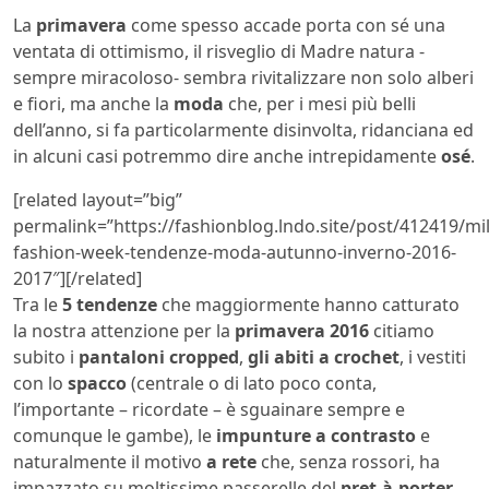
La
primavera
come spesso accade porta con sé una
ventata di ottimismo, il risveglio di Madre natura -
sempre miracoloso- sembra rivitalizzare non solo alberi
e fiori, ma anche la
moda
che, per i mesi più belli
dell’anno, si fa particolarmente disinvolta, ridanciana ed
in alcuni casi potremmo dire anche intrepidamente
osé
.
[related layout=”big”
permalink=”https://fashionblog.lndo.site/post/412419/mi
fashion-week-tendenze-moda-autunno-inverno-2016-
2017″][/related]
Tra le
5 tendenze
che maggiormente hanno catturato
la nostra attenzione per la
primavera 2016
citiamo
subito i
pantaloni cropped
,
gli abiti a crochet
, i vestiti
con lo
spacco
(centrale o di lato poco conta,
l’importante – ricordate – è sguainare sempre e
comunque le gambe), le
impunture a contrasto
e
naturalmente il motivo
a rete
che, senza rossori, ha
impazzato su moltissime passerelle del
pret-à-porter
.