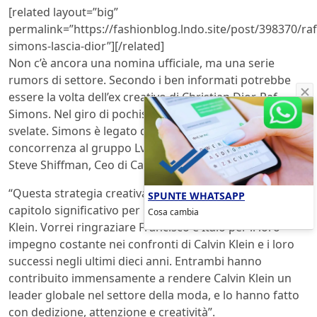
[related layout=”big”
permalink=”https://fashionblog.lndo.site/post/398370/raf
simons-lascia-dior”][/related]
Non c’è ancora una nomina ufficiale, ma una serie
rumors di settore. Secondo i ben informati potrebbe
essere la volta dell’ex creativo di Christian Dior, Raf
Simons. Nel giro di pochissimi mesi le carte saranno
svelate. Simons è legato da un patto di non
concorrenza al gruppo Lvmh in via di scadenza. Intanto
Steve Shiffman, Ceo di Calvin Klein, ha commentato:
“Questa strategia creativa segna l’inizio di un altro
SPUNTE WHATSAPP
capitolo significativo per Calvin Klein dal ritiro di Mr.
Cosa cambia
Klein. Vorrei ringraziare Francisco e Italo per il loro
impegno costante nei confronti di Calvin Klein e i loro
successi negli ultimi dieci anni. Entrambi hanno
contribuito immensamente a rendere Calvin Klein un
leader globale nel settore della moda, e lo hanno fatto
con dedizione, attenzione e creatività”.