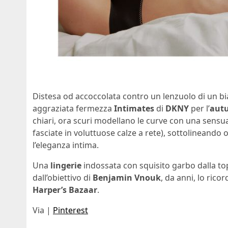
Distesa od accoccolata contro un lenzuolo di un 
aggraziata fermezza
Intimates
di
DKNY
per l’
autu
chiari, ora scuri modellano le curve con una sens
fasciate in voluttuose calze a rete), sottolineando 
l’eleganza intima.
Una
lingerie
indossata con squisito garbo dalla t
dall’obiettivo di
Benjamin Vnouk
, da anni, lo rico
Harper’s Bazaar
.
Via |
Pinterest