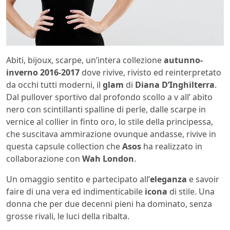
Abiti, bijoux, scarpe, un’intera collezione
autunno-
inverno 2016-2017
dove rivive, rivisto ed reinterpretato
da occhi tutti moderni, il
glam
di
Diana D’Inghilterra
.
Dal pullover sportivo dal profondo scollo a v all’ abito
nero con scintillanti spalline di perle, dalle scarpe in
vernice al collier in finto oro, lo stile della principessa,
che suscitava ammirazione ovunque andasse, rivive in
questa capsule collection che
Asos
ha realizzato in
collaborazione con
Wah London
.
Un omaggio sentito e partecipato all’
eleganza
e savoir
faire di una vera ed indimenticabile
icona
di stile. Una
donna che per due decenni pieni ha dominato, senza
grosse rivali, le luci della ribalta.