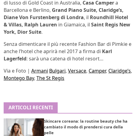
di lusso di Gold Coast in Australia,
Casa Camper
a
Barcellona e Berlino,
Grand Piano Suite, Claridge’s,
Diane Von Furstenberg di Londra
, il
Roundhill Hotel
& Villas, Ralph Lauren
in Giamaica, il
Saint Regis New
York, Dior Suite
.
Senza dimenticare il più recente
Fashion Bar di Pimkie e
anche l’hotel che aprirà nel 2017 a firma di
Karl
Lagerfeld
: sarà una catena di hotel resort…
Via e Foto |
Armani
Bulgari
,
Versace
,
Camper
,
Claridge’s
,
Montego Bay
,
The St Regis
ARTICOLI RECENTI
Skincare coreana: la routine beauty che ha
cambiato il modo di prendersi cura della
pelle