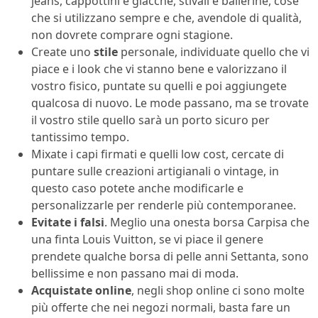
jeans, cappottini e giacche, stivali e ballerine, cose
che si utilizzano sempre e che, avendole di qualità,
non dovrete comprare ogni stagione.
Create uno
stile
personale, individuate quello che vi
piace e i look che vi stanno bene e valorizzano il
vostro fisico, puntate su quelli e poi aggiungete
qualcosa di nuovo. Le mode passano, ma se trovate
il vostro stile quello sarà un porto sicuro per
tantissimo tempo.
Mixate i capi firmati e quelli low cost, cercate di
puntare sulle creazioni artigianali o vintage, in
questo caso potete anche modificarle e
personalizzarle per renderle più contemporanee.
Evitate i falsi
. Meglio una onesta borsa Carpisa che
una finta Louis Vuitton, se vi piace il genere
prendete qualche borsa di pelle anni Settanta, sono
bellissime e non passano mai di moda.
Acquistate online
, negli shop online ci sono
molte
più offerte che nei negozi normali, basta fare un