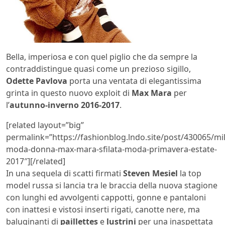
Bella, imperiosa e con quel piglio che da sempre la
contraddistingue quasi come un prezioso sigillo,
Odette Pavlova
porta una ventata di elegantissima
grinta in questo nuovo exploit di
Max Mara
per
l’
autunno-inverno 2016-2017
.
[related layout=”big”
permalink=”https://fashionblog.lndo.site/post/430065/mi
moda-donna-max-mara-sfilata-moda-primavera-estate-
2017″][/related]
In una sequela di scatti firmati
Steven Mesiel
la top
model russa si lancia tra le braccia della nuova stagione
con lunghi ed avvolgenti cappotti, gonne e pantaloni
con inattesi e vistosi inserti rigati, canotte nere, ma
baluginanti di
paillettes
e
lustrini
per una inaspettata